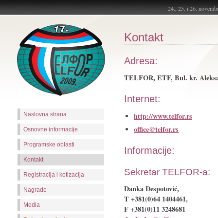
24., 25. i 26. nove
Kontakt
Adresa:
TELFOR, ETF, Bul. kr. Aleksa
Internet:
Naslovna strana
http://www.telfor.rs
office@telfor.rs
Osnovne informacije
Programske oblasti
Informacije:
Kontakt
Sekretar TELFOR-a:
Registracija i kotizacija
Danka Despotović,
Nagrade
T +381(0)64 1404461,
Media
F +381(0)11 3248681