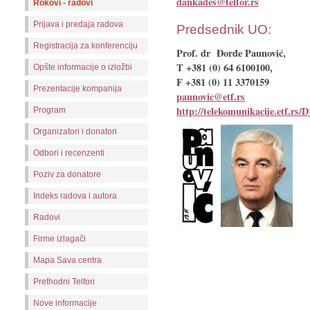
dankades@telfor.rs
Rokovi - radovi
Prijava i predaja radova
Predsednik UO:
Registracija za konferenciju
Prof. dr Đorđe Paunović,
T +381 (0) 64 6100100,
Opšte informacije o izložbi
F +381 (0) 11 3370159
Prezentacije kompanija
paunovic@etf.rs
http://telekomunikacije.etf.rs/D
Program
Organizatori i donatori
Odbori i recenzenti
Poziv za donatore
Indeks radova i autora
Radovi
Firme izlagači
Mapa Sava centra
Prethodni Telfori
Nove informacije