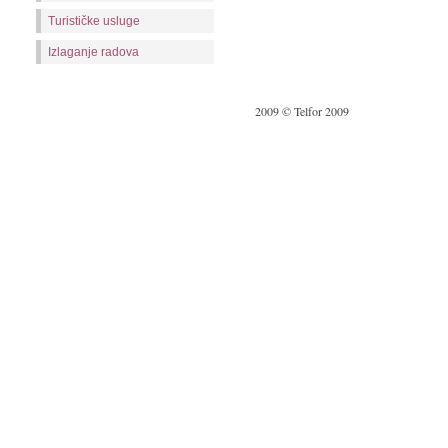
Turističke usluge
Izlaganje radova
2009 © Telfor 2009