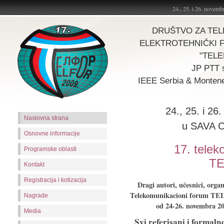
24., 25. i 26. nove
DRUŠTVO ZA TEL
ELEKTROTEHNIČKI FAK
"TELE
JP PTT 
IEEE Serbia & Mont
24., 25. i 2
Naslovna strana
u SAVA 
Osnovne informacije
17. telek
Programske oblasti
TE
Kontakt
Registracija i kotizacija
Dragi autori, učesnici, orga
Telekomunikacioni forum TELF
Nagrade
od 24-26. novembra 20
Media
Svi referisani i formaln