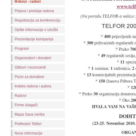
Rokovi - radovi
www.telf
Prijava i predaja radova
(
Na portalu TELFOR-a nalaze s
Registracija za konferenciju
TELFOR 200
Opšte informacije o izložbi
400
*
prijavljenih n
Prezentacije kompanija
300
*
prihvaćenih regularnih 
70
* Preko
Program
49
*
regularnih sesija
Organizatori i donatori
11
*
specia
1
1
2
*
seminar,
radionica,
o
Odbori i recenzenti
13
*
komercijalnih prezentacij
Poziv za donatore
150
*
članova Pdbora T
12
Indeks radova i autora
*
30
* Preko
organizacija donatora
Radovi
20
* Oko
Firme izlagači
HVALA VAM NA VAŠ
DOĐIT
Mapa Sava centra
(23-25. Novembar 2010. 
Prethodni Telfori
ORGAN
Nove informacije